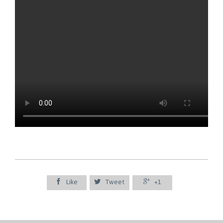



Like
Tweet
+1